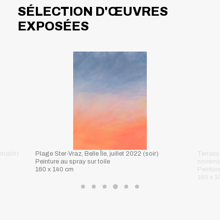
SÉLECTION D'ŒUVRES
EXPOSÉES
Terrasse de l'Ouest, Mont-Saint-Michel (Abbaye),
Terrass
novembre 2020 (après-midi)
novemb
Peinture au spray sur toile
Peinture
160 x 140 cm
160 x 1